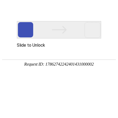
今天是：2026年08月09日 星期日
数据发布
2025年邮政行业发展统计公报
来源：国家邮政局
时间：2026/5/26
阅读：164
2025
年是“十四五”规划收官之年。全行业深入学习贯彻
习近平总书记重要指示精神，坚决贯彻落实党中央、国务院
加强邮政工作决策部署，扎实开展深入贯彻中央八项规定精
神学习教育，凝心聚力、实干争先，奋力推动行业高质量发
展取得新进展新成效，行业运行保持稳中向好态势，主要指
标实现稳定增长，对经济社会发展的促进作用进一步增强。