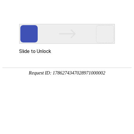
今天是：2026年08月09日 星期日
省协会动态
江苏省第六届邮政行业职业技能竞赛成
功举办
来源：本站
时间：2025/9/12
阅读：3197