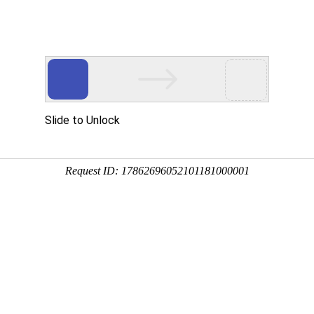
热点新闻
政策法规
诚信建设
024年第二季度快递服务满意度调查和时限
来源：国家邮政局
时间：2024/7/25
阅读：1304