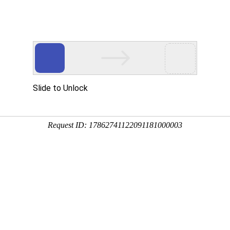
热点新闻
政策法规
诚信建设
国家邮政局公布2024年5月邮政行业运行
来源：国家邮政局
时间：2024/7/1
阅读：1086