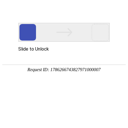
今天是：2026年08月09日 星期日
会员申请表
会费标准
会员权利
入会须知
会员申请表
会员申请表
企业申请加入省快递协会请下载：
企业申请表.doc
个人申请加入省快递协会请下载：
个人申请表.docx