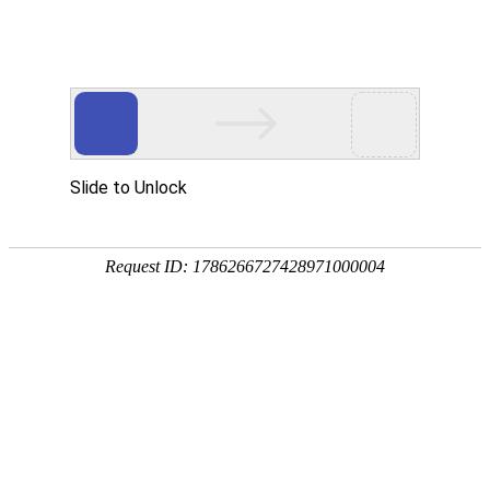
今天是：2026年08月09日 星期日
社会责任
行业自律
信用信息
社会责任
正在更新中……
主办单位：江苏省快递协会
苏ICP备07508003号-1
联系地址：南京市秦淮区弓箭坊40号7楼 联系电话：025-83338151 传真：
025-83338155 E-mail：
jsskdxh@sina.com