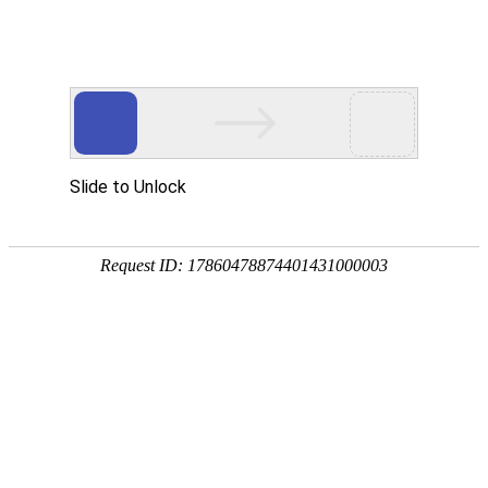
今天是：2026年08月06日 星期四
省协会动态
地市协会动态
会员风采
图片新闻
专题专栏
会员风采
江苏南通顺丰快递员张鑫荣获“2023年感动交通十大年度人物”
2024-10-25
总投资15亿元！极兔速递国内首个自建智慧供应链产业园启用
2024-10-12
阳澄湖开捕，大闸蟹“飞”上餐桌
2024-09-26