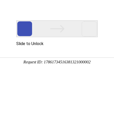
热点新闻
政策法规
诚信建设
会动态
江苏省快递协会组织开展2023年元旦、春节慰问
18