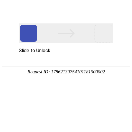
今天是：2026年08月08日 星期六
行业要闻
行业资讯
通知公告
行业资讯
2024快递之夜成功举办
2024-01-09
快递出海提速年：“中国制造”打包起航，快递助力扬帆出海
2024-01-08
2023年度中国快递“金包裹”投票已启动
2024-01-05