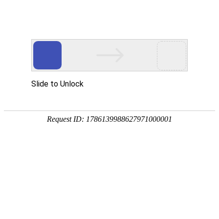
今天是：2026年08月07日 星期五
行业要闻
行业资讯
通知公告
行业要闻
江苏、安徽联合推进邮政业跨区域执法协作
2025-04-27
江苏省委书记召开新兴领域党建工作调研座谈会
2025-04-27
江苏局召开快递电动三轮摩托车置换工作调度会
2025-04-16