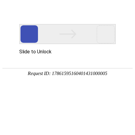
今天是：2026年08月08日 星期六
行业要闻
行业资讯
通知公告
行业要闻
江苏实施“苏新领航”工程 着力培育快递员等新就业群体骨干力量
2026-05-19
江苏2026年“新就业群体慈善急难救助”项目启动持续关爱快递员等新就业群体
2026-05-11
江苏省邮政管理局获评全省高质量发展优秀单位
2026-04-16