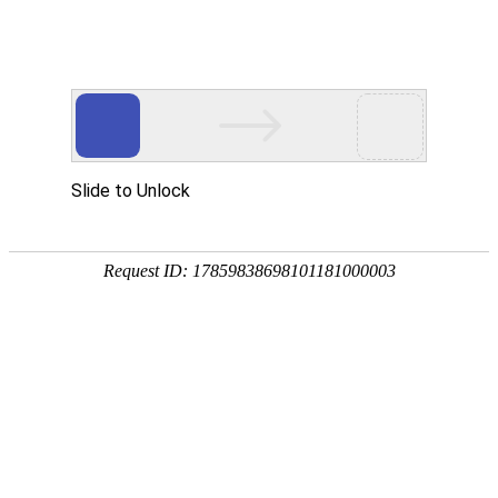
今天是：2026年08月06日 星期四
协会简介
协会章程
组织架构
协会荣誉
会员构成
会员信用评价
会员构成
常务副会长单位
中国邮政速递物流股份有限公司江苏省分公司
铁塔能源有限公司江苏分公司
常务理事副会长单位